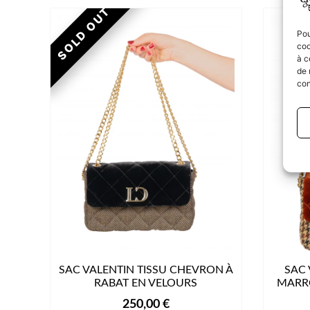
Pou
coo
à c
de 
con
SAC VALENTIN TISSU CHEVRON À
SAC 
RABAT EN VELOURS
MARRO
250,00
€