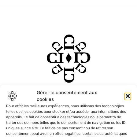
Découvrez Les Courtoises, une marque de sacs à main pour
Gérer le consentement aux
cookies
femme, alliant élégance et artisanat. Inspirée des cours
Pour offrir les meilleures expériences, nous utilisons des technologies
royales et des voyages, chaque sac est unique, confectionné à
telles que les cookies pour stocker et/ou accéder aux informations des
la main avec des cuirs de qualité et des tissus soigneusement
appareils. Le fait de consentir à ces technologies nous permettra de
sélectionnés.
traiter des données telles que le comportement de navigation ou les ID
uniques sur ce site. Le fait de ne pas consentir ou de retirer son
consentement peut avoir un effet négatif sur certaines caractéristiques